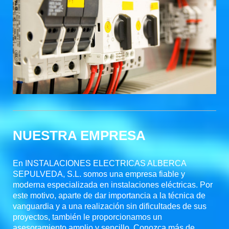
NUESTRA EMPRESA
En
INSTALACIONES ELECTRICAS ALBERCA
SEPULVEDA, S.L.
somos una empresa fiable y
moderna especializada en instalaciones eléctricas. Por
este motivo, aparte de dar importancia a la técnica de
vanguardia y a una realización sin dificultades de sus
proyectos, también le proporcionamos un
asesoramiento amplio y sencillo. Conozca más de